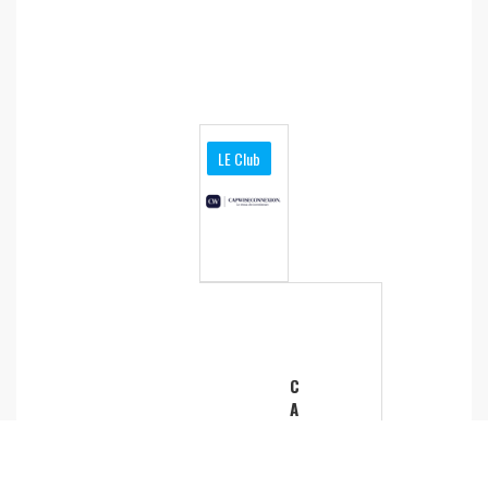
LE Club
C
A
P
W
I