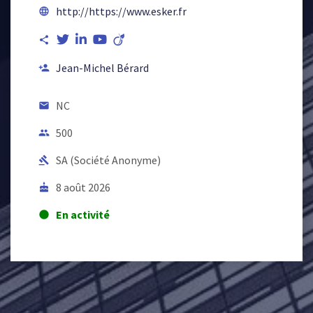
http://https://www.esker.fr
language
share
Jean-Michel Bérard
person_add
NC
email
500
people
SA (Société Anonyme)
gavel
8 août 2026
cake
En activité
lens