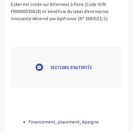
Esker est cotée sur Alternext à Paris (Code ISIN
FR0000035818) et bénéficie du label d’entreprise
innovante décerné par bpifrance (N° 3684151/1).
SECTEURS D’ACTIVITÉS
business_center
Financement, placement, épargne