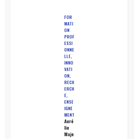
FOR
MATI
ON
PROF
ESSI
ONNE
LLE,
INNO
VATI
ON,
RECH
ERCH
E,
ENSE
IGNE
MENT
Auré
lie
Maje