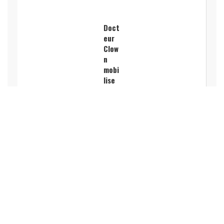
Doct
eur
Clow
n
mobi
lise
la
chan
son
pour
finan
cer
ses
inter
venti
ons