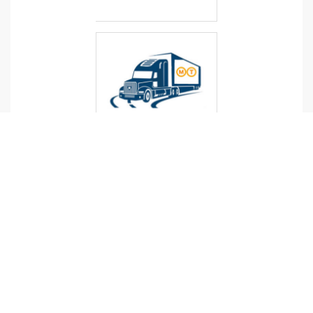
TRANSP
ORT
MICKELI
N