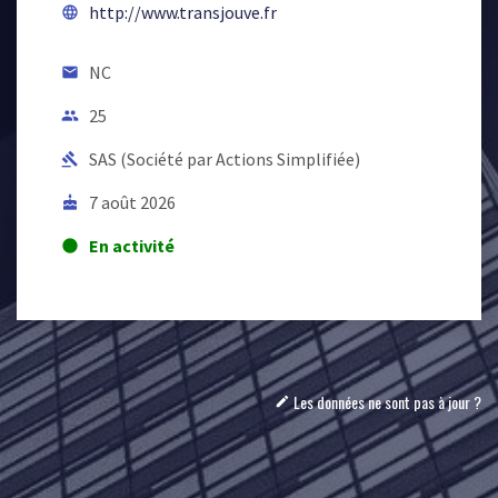
http://www.transjouve.fr
language
NC
email
25
people
SAS (Société par Actions Simplifiée)
gavel
7 août 2026
cake
En activité
lens
Les données ne sont pas à jour ?
mode_edit