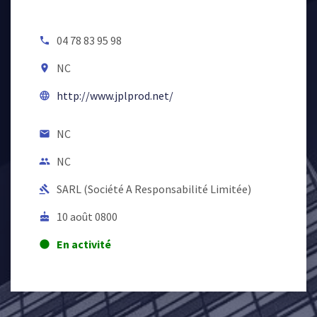
04 78 83 95 98
local_phone
NC
room
http://www.jplprod.net/
language
NC
email
NC
people
SARL (Société A Responsabilité Limitée)
gavel
10 août 0800
cake
En activité
lens