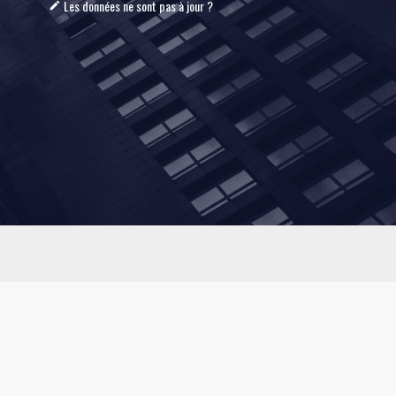
Les données ne sont pas à jour ?
mode_edit