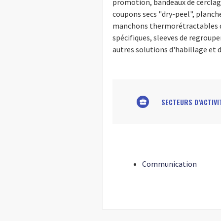
promotion, bandeaux de cerclage 
coupons secs "dry-peel", planch
manchons thermorétractables de
spécifiques, sleeves de regrou
autres solutions d'habillage et d
SECTEURS D’ACTIVI
business_center
Communication