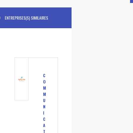
ENTREPRISES(S) SIMILAIRES
C
O
M
M
U
N
I
C
A
T