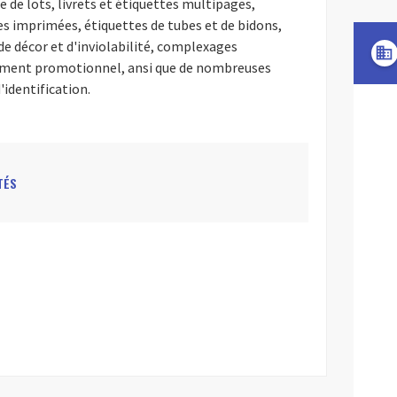
de lots, livrets et étiquettes multipages,
es imprimées, étiquettes de tubes et de bidons,
 décor et d'inviolabilité, complexages
domain
pement promotionnel, ansi que de nombreuses
'identification.
TÉS