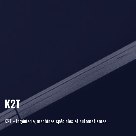
K2T
K2T - Ingénierie, machines spéciales et automatismes