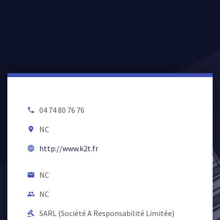
04 74 80 76 76
local_phone
NC
room
http://www.k2t.fr
language
NC
email
NC
people
SARL (Société A Responsabilité Limitée)
gavel