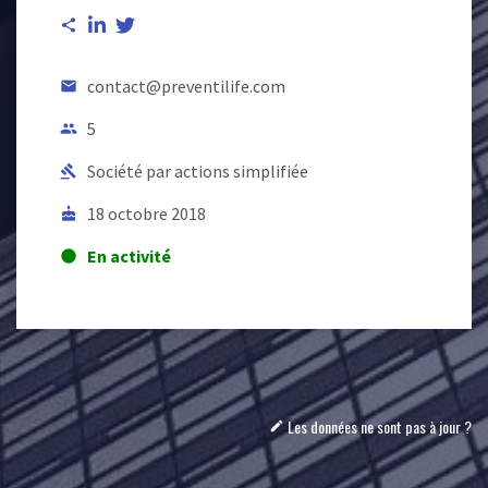
share
contact@preventilife.com
email
5
people
Société par actions simplifiée
gavel
18 octobre 2018
cake
En activité
lens
Les données ne sont pas à jour ?
mode_edit