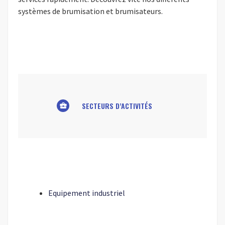
systèmes de brumisation et brumisateurs.
SECTEURS D’ACTIVITÉS
business_center
Equipement industriel