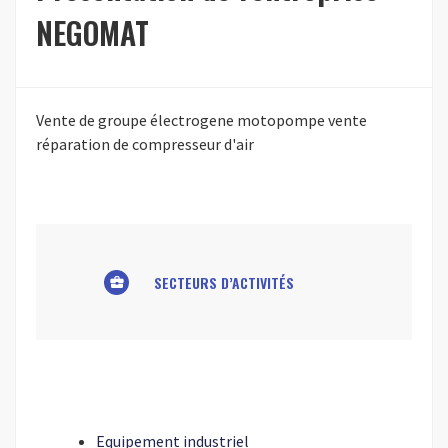
NEGOMAT
Vente de groupe électrogene motopompe vente
réparation de compresseur d'air
SECTEURS D’ACTIVITÉS
business_center
Equipement industriel