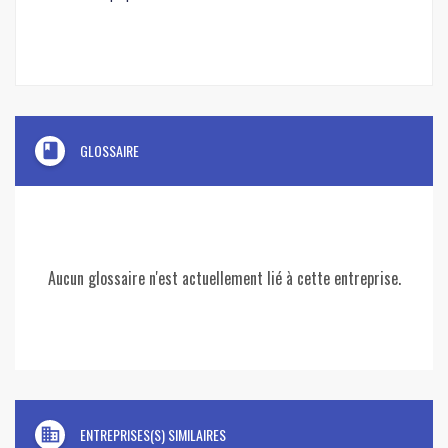
book
GLOSSAIRE
Aucun glossaire n'est actuellement lié à cette entreprise.
domain
ENTREPRISES(S) SIMILAIRES