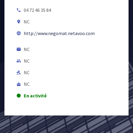
04 72 46 35 84
local_phone
NC
room
http://www.negomat.netavoo.com
language
NC
email
NC
people
NC
gavel
NC
cake
En activité
lens