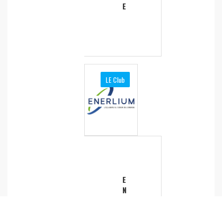
E
LE Club
E
N
E
R
LI