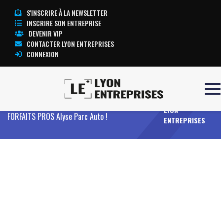
S'INSCRIRE À LA NEWSLETTER
INSCRIRE SON ENTREPRISE
DEVENIR VIP
CONTACTER LYON ENTREPRISES
CONNEXION
TOUTE
Accueil
Entreprises
Offres
Réduisez vos
L’ACTUALITÉ
coûts de stationnement aéroport : pensez
LYON
FORFAITS PROS Alyse Parc Auto !
ENTREPRISES