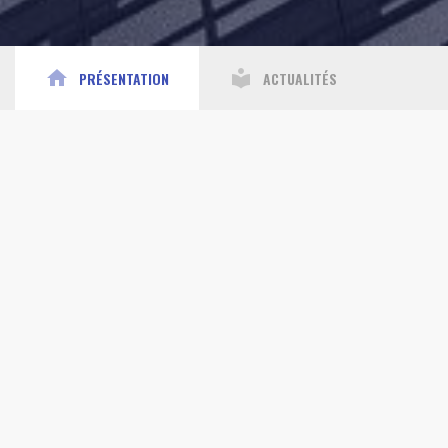
home
local_library
PRÉSENTATION
ACTUALITÉS