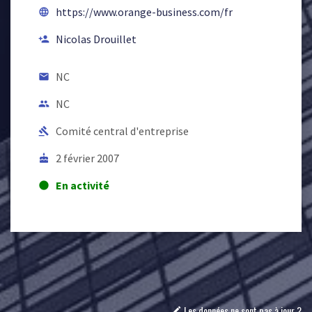
https://www.orange-business.com/fr
language
Nicolas Drouillet
person_add
NC
email
NC
people
Comité central d'entreprise
gavel
2 février 2007
cake
En activité
lens
Les données ne sont pas à jour ?
mode_edit