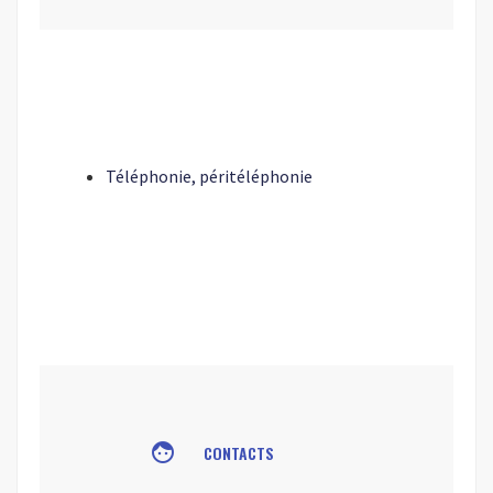
Téléphonie, péritéléphonie
face
CONTACTS