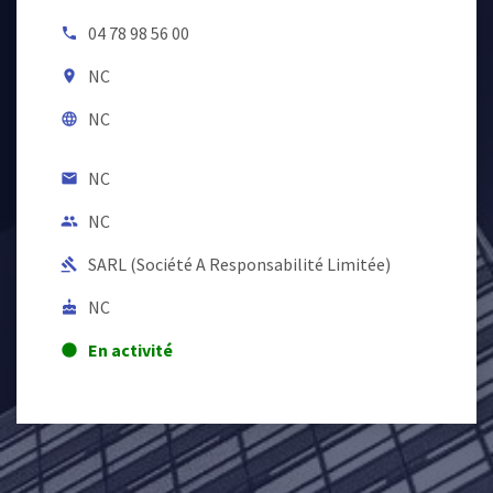
04 78 98 56 00
local_phone
NC
room
NC
language
NC
email
NC
people
SARL (Société A Responsabilité Limitée)
gavel
NC
cake
En activité
lens