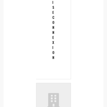
I
S
E
C
O
N
N
E
X
I
O
N