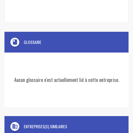
book
GLOSSAIRE
Aucun glossaire n'est actuellement lié à cette entreprise.
domain
ENTREPRISES(S) SIMILAIRES