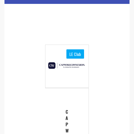
LE Club
C
A
P
W