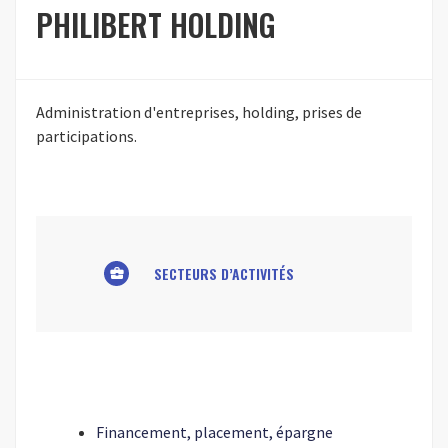
PHILIBERT HOLDING
Administration d'entreprises, holding, prises de
participations.
SECTEURS D’ACTIVITÉS
business_center
Financement, placement, épargne