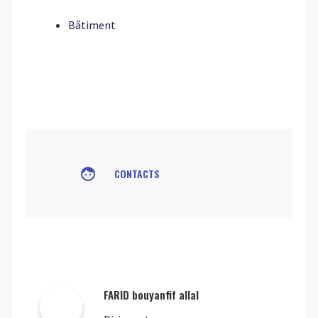
Bâtiment
face
CONTACTS
FARID bouyanfif allal