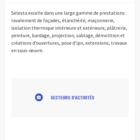
Selesta excelle dans une large gamme de prestations :
ravalement de façades, étanchéité, maçonnerie,
isolation thermique intérieure et extérieure, plâtrerie,
peinture, bardage, projection, sablage, démolition et
créations d’ouvertures, pose d’ipn, extensions, travaux
en sous-œuvre.
SECTEURS D’ACTIVITÉS
business_center