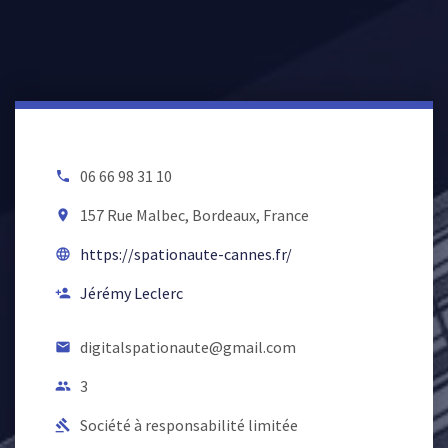
06 66 98 31 10
local_phone
157 Rue Malbec, Bordeaux, France
room
https://spationaute-cannes.fr/
language
Jérémy Leclerc
person_add
digitalspationaute@gmail.com
email
3
people
Société à responsabilité limitée
gavel