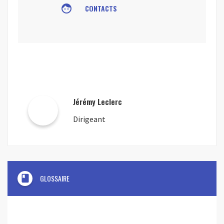
face
CONTACTS
Jérémy Leclerc
Dirigeant
book
GLOSSAIRE