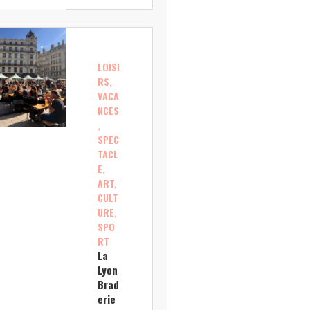
LOISI
RS,
VACA
NCES
,
SPEC
TACL
E,
ART,
CULT
URE,
SPO
RT
La
Lyon
Brad
erie