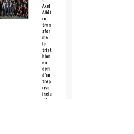
Axel
Allét
ru
tran
sfor
me
le
triat
hlon
en
défi
d’en
trep
rise
inclu
sif