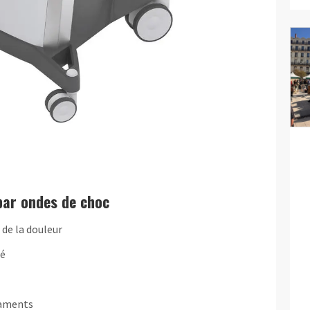
par ondes de choc
 de la douleur
té
caments