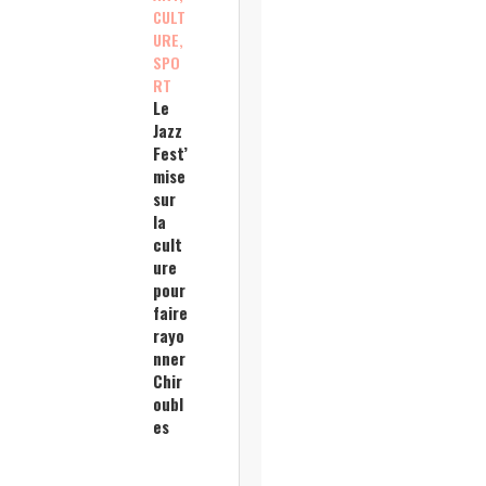
CULT
URE,
SPO
RT
Le
Jazz
Fest’
mise
sur
la
cult
ure
pour
faire
rayo
nner
Chir
oubl
es