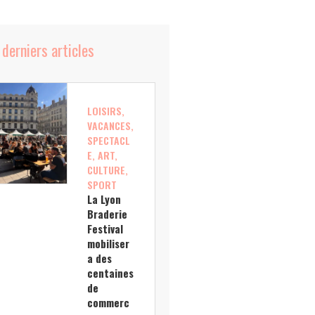
 derniers articles
LOISIRS,
VACANCES,
SPECTACL
E, ART,
CULTURE,
SPORT
La Lyon
Braderie
Festival
mobiliser
a des
centaines
de
commerc