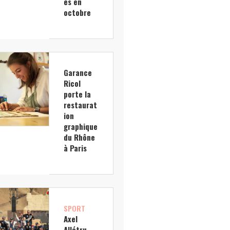
es en
octobre
Garance
Ricol
porte la
restaurat
ion
graphique
du Rhône
à Paris
SPORT
Axel
Allétru