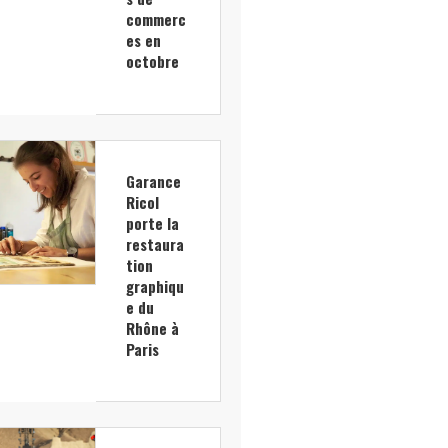
commerc
es en
octobre
Garance
Ricol
porte la
restaura
tion
graphiqu
e du
Rhône à
Paris