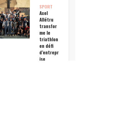
SPORT
Axel
Allétru
transfor
me le
triathlon
en défi
d’entrepr
ise
inclusif