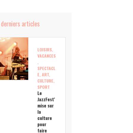
 derniers articles
LOISIRS,
VACANCES
,
SPECTACL
E, ART,
CULTURE,
SPORT
Le
JazzFest’
mise sur
la
culture
pour
faire