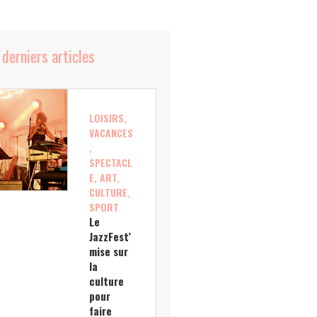
 derniers articles
LOISIRS,
VACANCES
,
SPECTACL
E, ART,
CULTURE,
SPORT
Le
JazzFest’
mise sur
la
culture
pour
faire