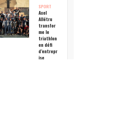
SPORT
Axel
Allétru
transfor
me le
triathlon
en défi
d’entrepr
ise
inclusif