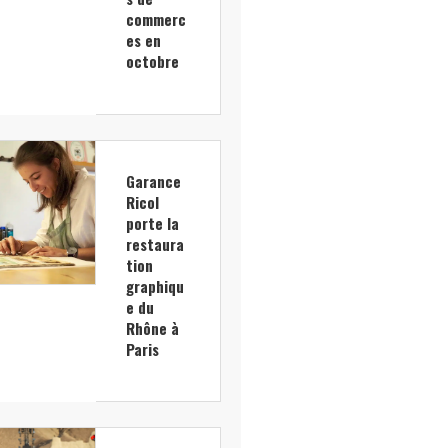
commerc
es en
octobre
Garance
Ricol
porte la
restaura
tion
graphiqu
e du
Rhône à
Paris