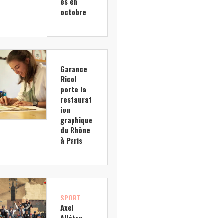
es en
octobre
Garance
Ricol
porte la
restaurat
ion
graphique
du Rhône
à Paris
SPORT
Axel
Allétru