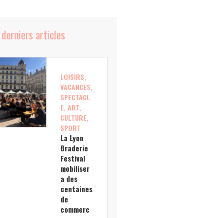
 derniers articles
LOISIRS,
VACANCES,
SPECTACL
E, ART,
CULTURE,
SPORT
La Lyon
Braderie
Festival
mobiliser
a des
centaines
de
commerc