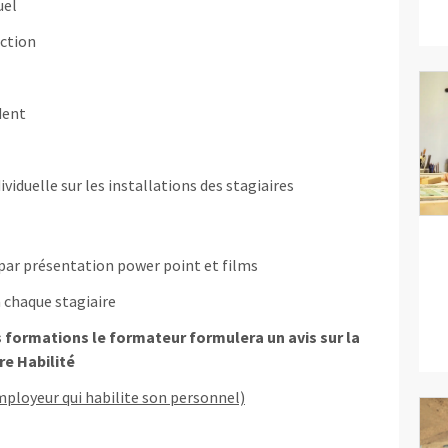
uel
ection
dent
ividuelle sur les installations des stagiaires
 par présentation power point et films
 chaque stagiaire
es formations le formateur formulera un avis sur la
re
Habilité
employeur qui habilite son personnel)