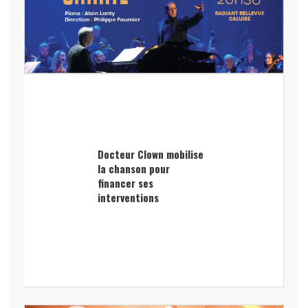
Docteur Clown mobilise
la chanson pour
financer ses
interventions