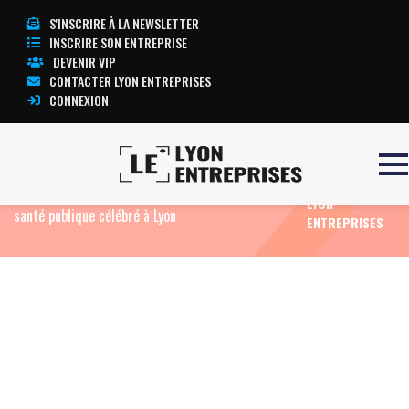
S'INSCRIRE À LA NEWSLETTER
INSCRIRE SON ENTREPRISE
DEVENIR VIP
CONTACTER LYON ENTREPRISES
CONNEXION
TOUTE
Accueil
Eco News
La Protection Maternelle et
L’ACTUALITÉ
Infantile fête ses 80 ans : un pilier historique de la
LYON
santé publique célébré à Lyon
ENTREPRISES