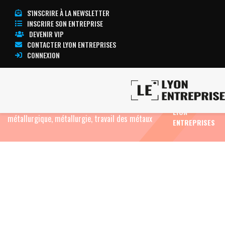
S'INSCRIRE À LA NEWSLETTER
INSCRIRE SON ENTREPRISE
DEVENIR VIP
CONTACTER LYON ENTREPRISES
CONNEXION
TOUTE
Accueil
Industrie, sous-traitance industrielle,
L’ACTUALITÉ
matériels et équipements industriels
Industrie
LYON
métallurgique, métallurgie, travail des métaux
ENTREPRISES