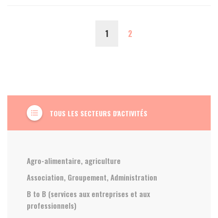
(CURRENT)
1
2
TOUS LES SECTEURS D'ACTIVITÉS
format_list_bulleted
Agro-alimentaire, agriculture
Association, Groupement, Administration
B to B (services aux entreprises et aux
professionnels)