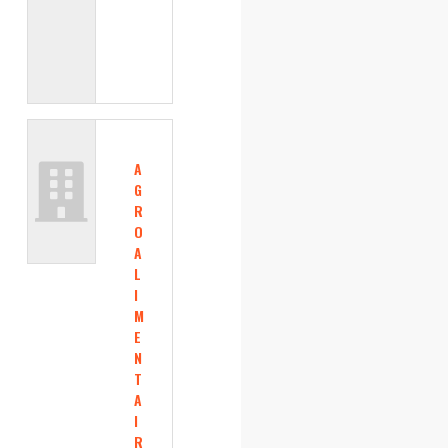
A
G
R
O
A
L
I
M
E
N
T
A
I
R