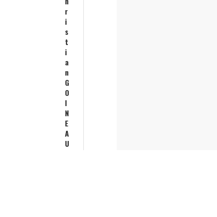
h
r
i
s
t
i
a
n
G
O
I
N
E
A
U
A
G