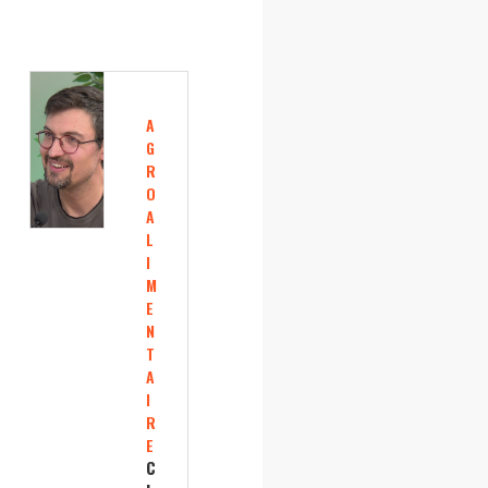
A
G
R
O
A
L
I
M
E
N
T
A
I
R
E
C