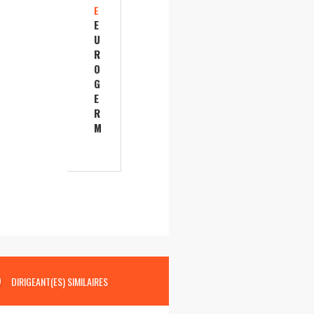
E
E
U
R
O
G
E
R
M
DIRIGEANT(ES) SIMILAIRES