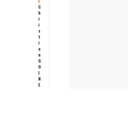
E
C
h
r
i
s
t
i
a
n
G
O
I
N
E
A
U