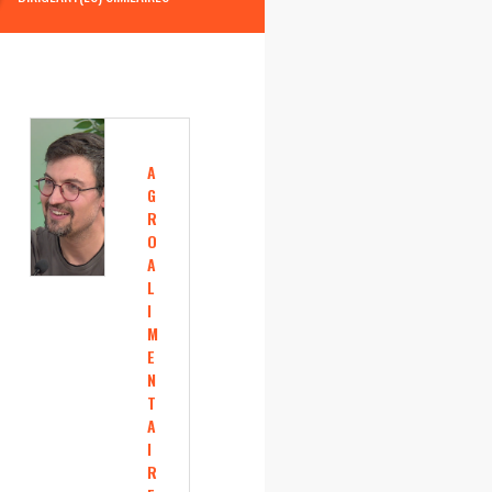
A
G
R
O
A
L
I
M
E
N
T
A
I
R