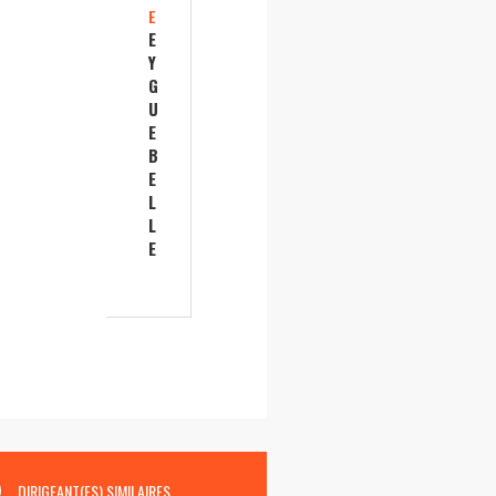
E
E
Y
G
U
E
B
E
L
L
E
DIRIGEANT(ES) SIMILAIRES