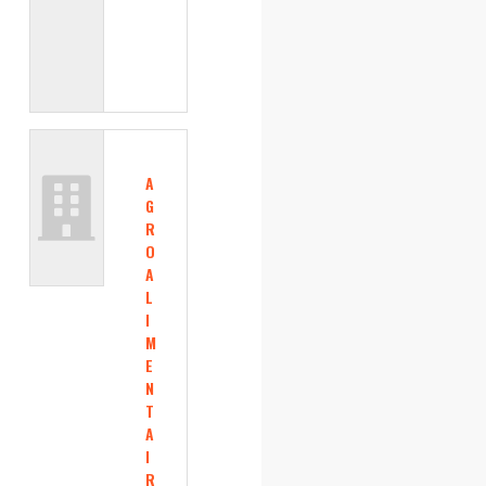
A
G
R
O
A
L
I
M
E
N
T
A
I
R