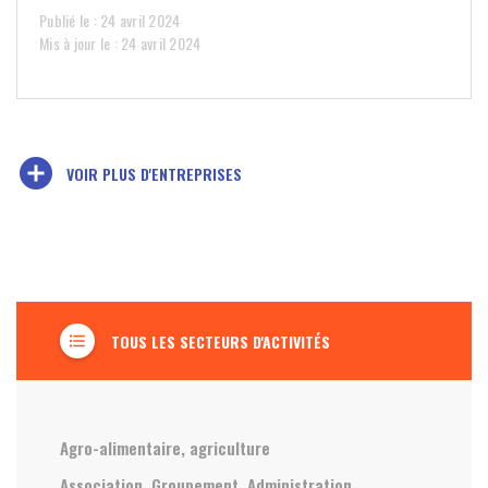
Publié le : 24 avril 2024
Mis à jour le : 24 avril 2024
add_circle
VOIR PLUS D'ENTREPRISES
TOUS LES SECTEURS D'ACTIVITÉS
format_list_bulleted
Agro-alimentaire, agriculture
Association, Groupement, Administration