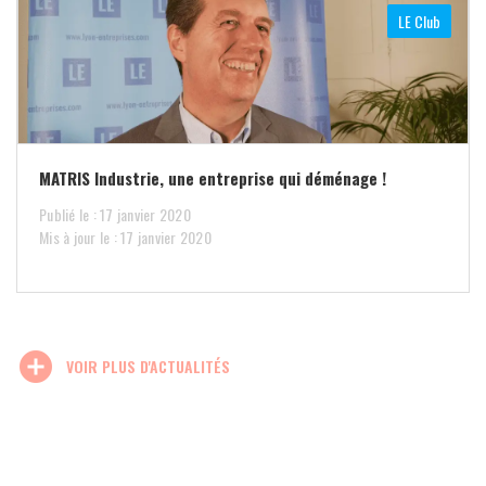
LE Club
MATRIS Industrie, une entreprise qui déménage !
Publié le : 17 janvier 2020
Mis à jour le : 17 janvier 2020
add_circle
VOIR PLUS D'ACTUALITÉS