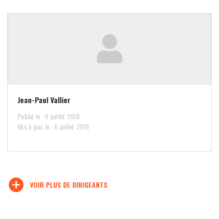
Jean-Paul Vallier
Publié le : 6 juillet 2018
Mis à jour le : 6 juillet 2018
add_circle
VOIR PLUS DE DIRIGEANTS