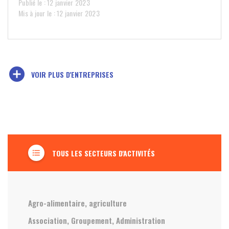
Publié le : 12 janvier 2023
Mis à jour le : 12 janvier 2023
add_circle
VOIR PLUS D'ENTREPRISES
TOUS LES SECTEURS D'ACTIVITÉS
format_list_bulleted
Agro-alimentaire, agriculture
Association, Groupement, Administration