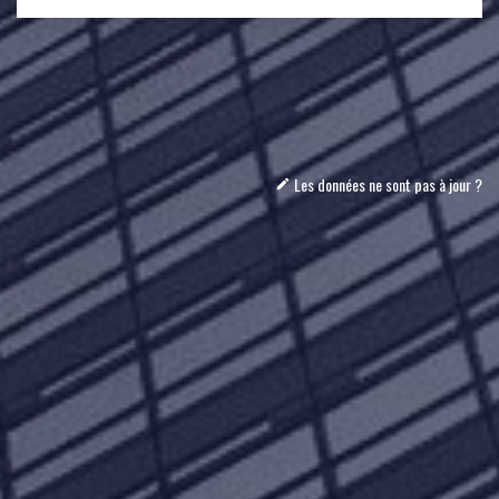
Les données ne sont pas à jour ?
mode_edit