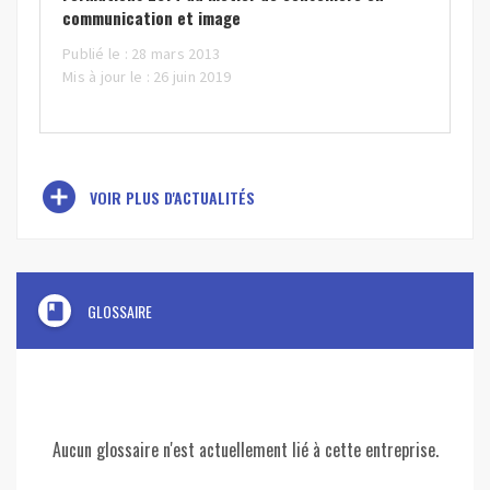
communication et image
Publié le : 28 mars 2013
Mis à jour le : 26 juin 2019
add_circle
VOIR PLUS D'ACTUALITÉS
book
GLOSSAIRE
Aucun glossaire n'est actuellement lié à cette entreprise.