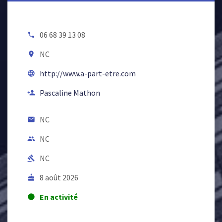
06 68 39 13 08
local_phone
NC
room
http://www.a-part-etre.com
language
Pascaline Mathon
person_add
NC
email
NC
people
NC
gavel
8 août 2026
cake
En activité
lens