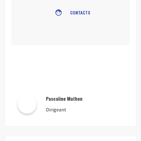
face
CONTACTS
Pascaline Mathon
Dirigeant