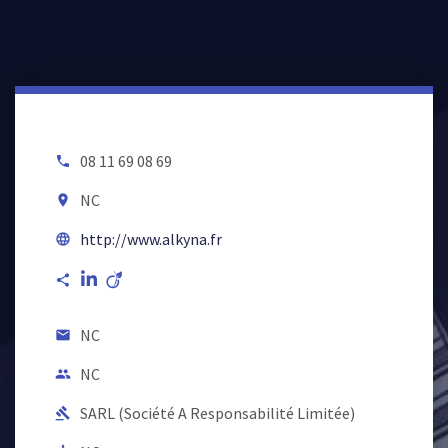
08 11 69 08 69
local_phone
NC
room
http://www.alkyna.fr
language
share
NC
email
NC
people
SARL (Société A Responsabilité Limitée)
gavel