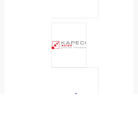
B
Â
T
I
M
E
N