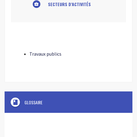
SECTEURS D’ACTIVITÉS
business_center
Travaux publics
book
GLOSSAIRE