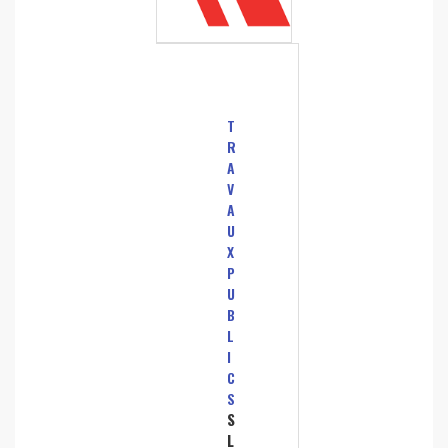
T
R
A
V
A
U
X
P
U
B
L
I
C
S
S
L