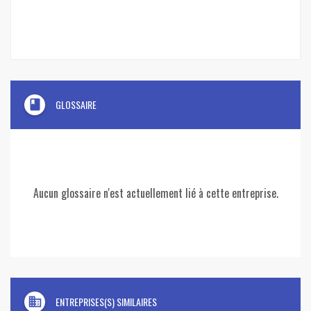
book
GLOSSAIRE
Aucun glossaire n'est actuellement lié à cette entreprise.
domain
ENTREPRISES(S) SIMILAIRES