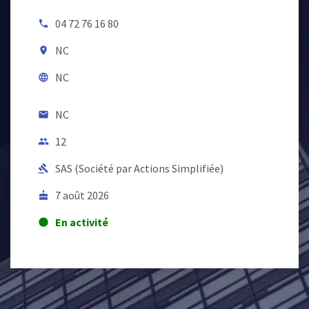
04 72 76 16 80
local_phone
NC
room
NC
language
NC
email
12
people
SAS (Société par Actions Simplifiée)
gavel
7 août 2026
cake
En activité
lens