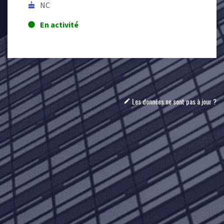
NC
cake
En activité
lens
Les données ne sont pas à jour ?
mode_edit