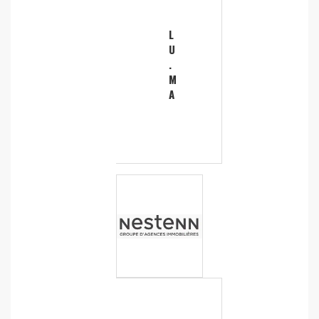
L
U
.
M
A