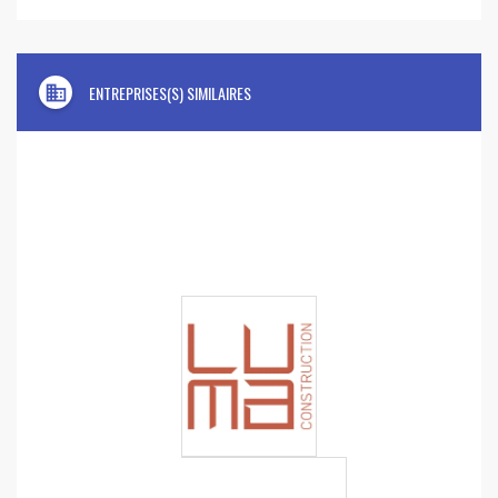
domain
ENTREPRISES(S) SIMILAIRES