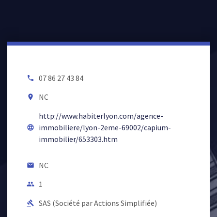
07 86 27 43 84
local_phone
NC
room
http://www.habiterlyon.com/agence-
immobiliere/lyon-2eme-69002/capium-
language
immobilier/653303.htm
NC
email
1
people
SAS (Société par Actions Simplifiée)
gavel