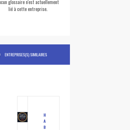
ucun glossaire n'est actuellement
lié à cette entreprise.
ENTREPRISES(S) SIMILAIRES
H
A
B