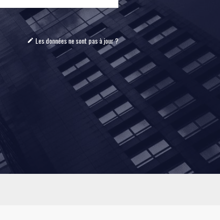
Les données ne sont pas à jour ?
mode_edit