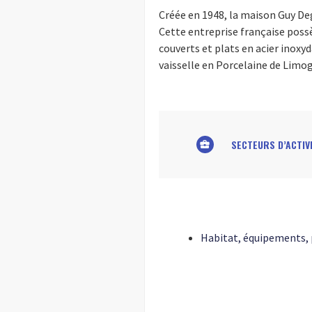
Créée en 1948, la maison Guy Deg
Cette entreprise française possè
couverts et plats en acier inoxyda
vaisselle en Porcelaine de Limog
SECTEURS D’ACTIV
business_center
Habitat, équipements, 