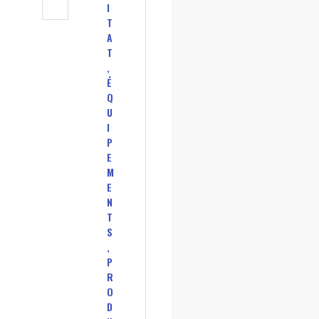
I
T
A
T
,
É
Q
U
I
P
E
M
E
N
T
S
,
P
R
O
D