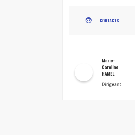
face
CONTACTS
Marie-
Caroline
HAMEL
Dirigeant