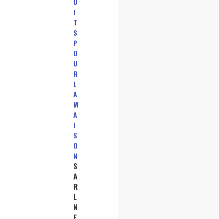
U
I
T
S
P
O
U
R
L
A
M
A
I
S
O
N
S
A
R
L
N
E