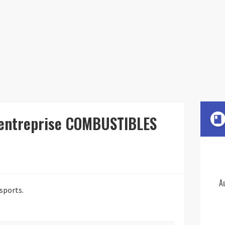
l'entreprise COMBUSTIBLES
book
A
sports.