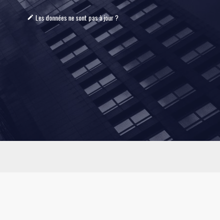
Les données ne sont pas à jour ?
mode_edit