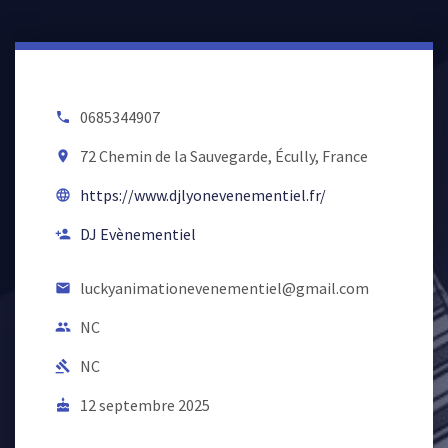
0685344907
local_phone
72 Chemin de la Sauvegarde, Écully, France
room
https://www.djlyonevenementiel.fr/
language
DJ Evènementiel
person_add
luckyanimationevenementiel@gmail.com
email
NC
people
NC
gavel
12 septembre 2025
cake