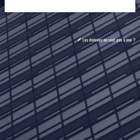
Les données ne sont pas à jour ?
mode_edit