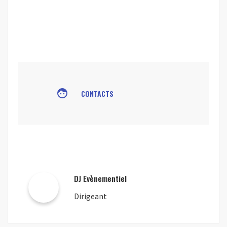
face
CONTACTS
DJ Evènementiel
Dirigeant