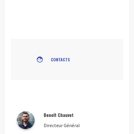
face
CONTACTS
Benoît Chauvet
Directeur Général