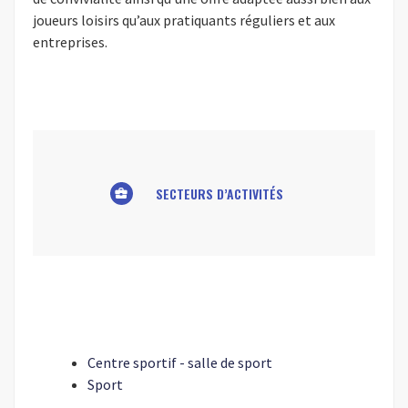
joueurs loisirs qu’aux pratiquants réguliers et aux
entreprises.
SECTEURS D’ACTIVITÉS
business_center
Centre sportif - salle de sport
Sport