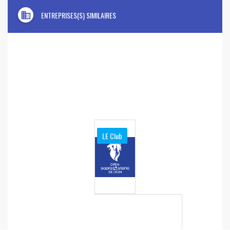
domain
ENTREPRISES(S) SIMILAIRES
LE Club