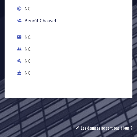
NC
language
Benoît Chauvet
person_add
NC
email
NC
people
NC
gavel
NC
cake
Les données ne sont pas à jour ?
mode_edit