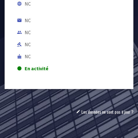
NC
language
NC
email
NC
people
NC
gavel
NC
cake
En activité
lens
Les données ne sont pas à jour ?
mode_edit