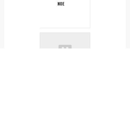
NOE
AGRICU
LTURE
ZIGHER
A