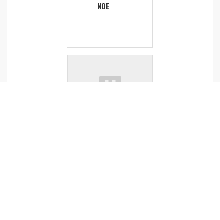
NOE
AGRICU
LTURE
ZIGHER
A