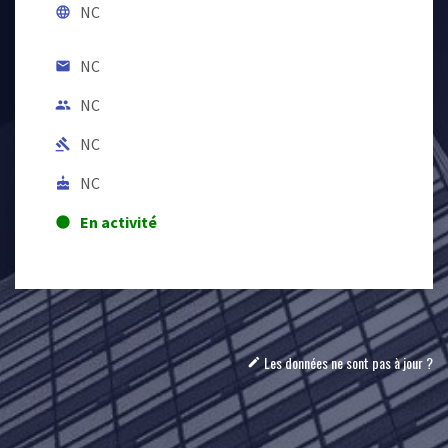
NC
language
NC
email
NC
people
NC
gavel
NC
cake
En activité
lens
Les données ne sont pas à jour ?
mode_edit