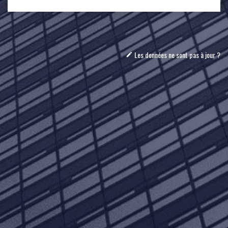
Les données ne sont pas à jour ?
mode_edit