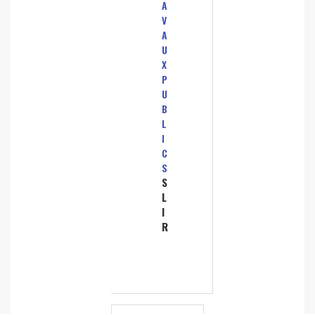
A
V
A
U
X
P
U
B
L
I
C
S
S
L
I
R