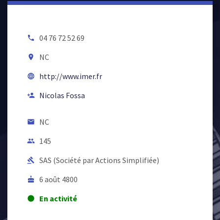
04 76 72 52 69
local_phone
NC
room
http://www.imer.fr
language
Nicolas Fossa
person_add
NC
email
145
people
SAS (Société par Actions Simplifiée)
gavel
6 août 4800
cake
En activité
lens