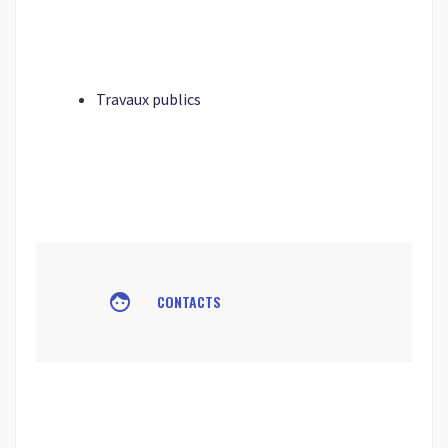
Travaux publics
face
CONTACTS