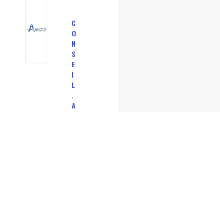
C
O
N
S
E
I
L
,
A
U
D
I
T
I
N
F
O
R
M
A