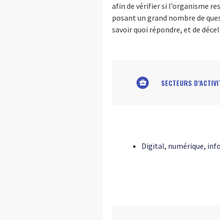
afin de vérifier si l’organisme r
posant un grand nombre de ques
savoir quoi répondre, et de décele
SECTEURS D’ACTIVI
business_center
Digital, numérique, inf