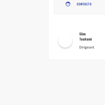
face
CONTACTS
Slim
Touhami
Dirigeant