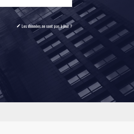
Les données ne sont pas à jour ?
mode_edit