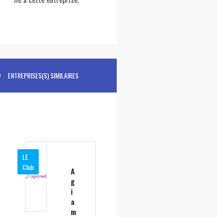
ENTREPRISES(S) SIMILAIRES
LE
Club
A
g
i
a
m