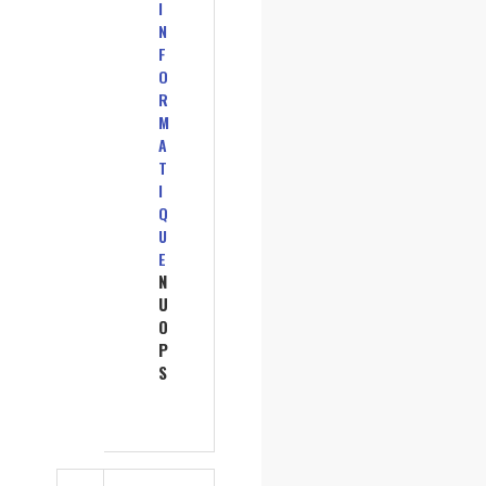
I
N
F
O
R
M
A
T
I
Q
U
E
N
U
O
P
S