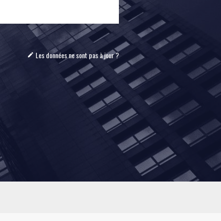
Les données ne sont pas à jour ?
mode_edit