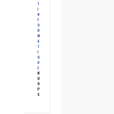
T
I
N
F
O
R
M
A
T
I
Q
U
E
N
U
O
P
S