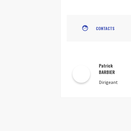
face
CONTACTS
Patrick
BARBIER
Dirigeant