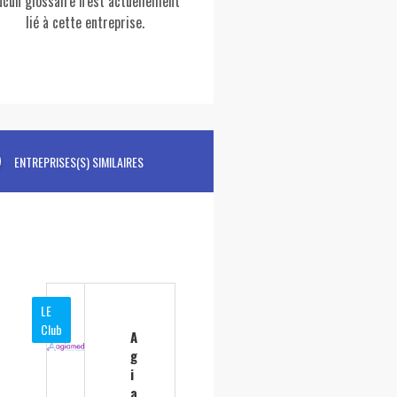
ucun glossaire n'est actuellement
lié à cette entreprise.
ENTREPRISES(S) SIMILAIRES
LE
Club
A
g
i
a