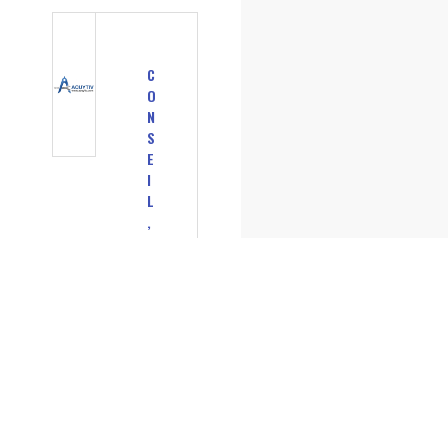
C
O
N
S
E
I
L
,
A
U
D
I
T
I
N
F
O
R