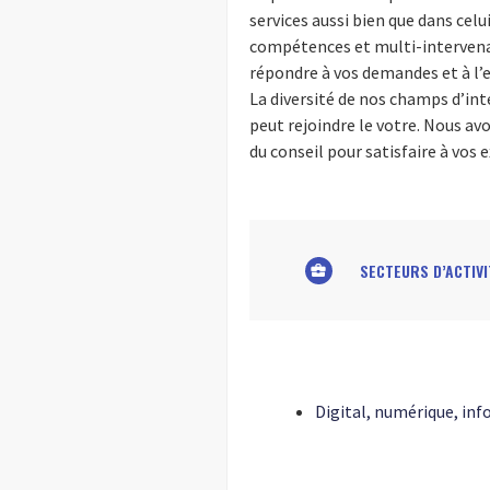
services aussi bien que dans celu
compétences et multi-intervena
répondre à vos demandes et à l’e
La diversité de nos champs d’int
peut rejoindre le votre. Nous av
du conseil pour satisfaire à vos e
SECTEURS D’ACTIVI
business_center
Digital, numérique, inf