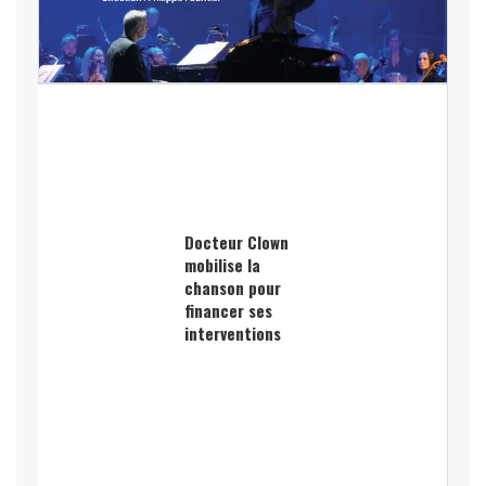
Docteur Clown
mobilise la
chanson pour
financer ses
interventions