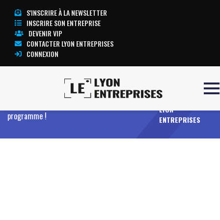
S'INSCRIRE À LA NEWSLETTER
INSCRIRE SON ENTREPRISE
DEVENIR VIP
CONTACTER LYON ENTREPRISES
CONNEXION
TOUTE
Accueil
Sido #6 – Transport intelligent, mobilité
L’ACTUALITÉ
urbaine et expériences connectées… Découvrez le
LYON
programme !
ENTREPRISES