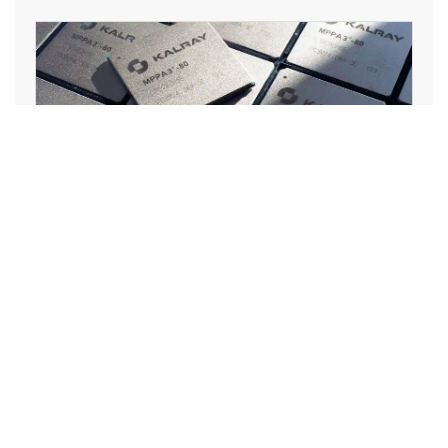
OpenChi
p entre
au
capital
de Kalray
à