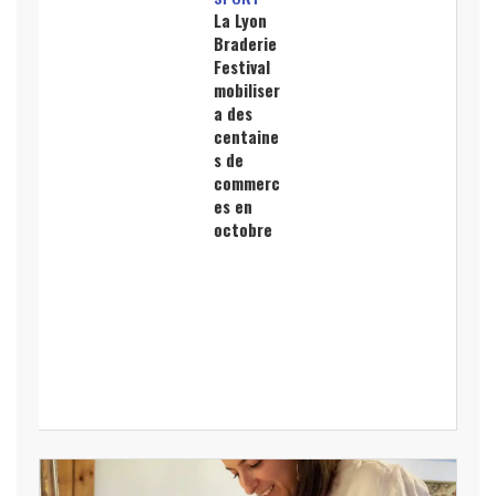
La Lyon
Braderie
Festival
mobiliser
a des
centaine
s de
commerc
es en
octobre