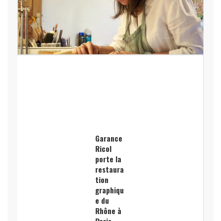
Garance
Ricol
porte la
restaura
tion
graphiqu
e du
Rhône à