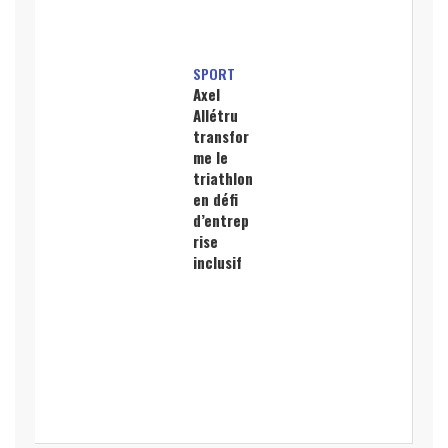
SPORT
Axel
Allétru
transfor
me le
triathlon
en défi
d’entrep
rise
inclusif