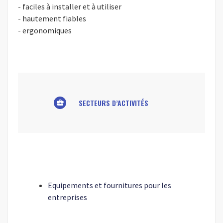
- faciles à installer et à utiliser
- hautement fiables
- ergonomiques
SECTEURS D’ACTIVITÉS
business_center
Equipements et fournitures pour les
entreprises