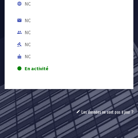
NC
language
NC
email
NC
people
NC
gavel
NC
cake
En activité
lens
Les données ne sont pas à jour ?
mode_edit