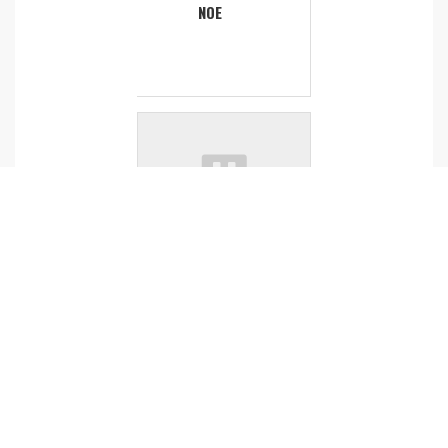
NOE
AGRICU
LTURE
ZIGHER
A