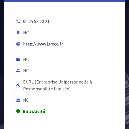
06 25 58 20 21
local_phone
NC
room
http://www.jureco.fr
language
NC
email
NC
people
EURL (Entreprise Unipersonnelle à
gavel
Responsabilité Limitée)
NC
cake
En activité
lens