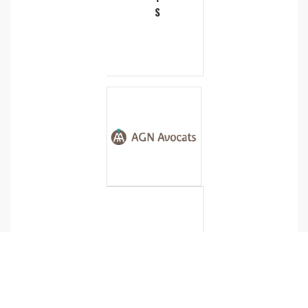
S
S
E
L
A
S