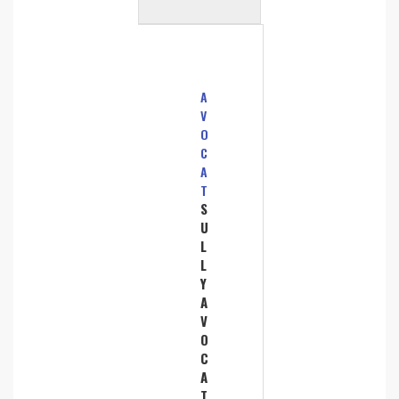
A
V
O
C
A
T
S
U
L
L
Y
A
V
O
C
A
T