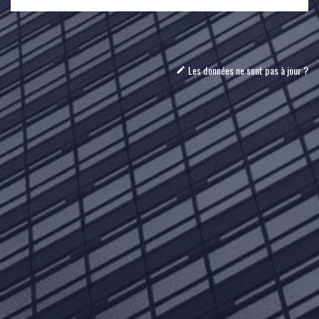
Les données ne sont pas à jour ?
mode_edit