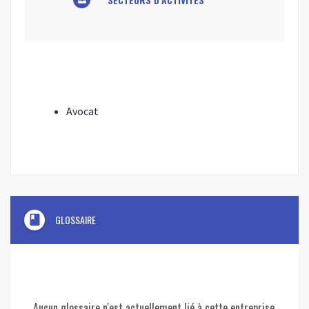
Avocat
book
GLOSSAIRE
Aucun glossaire n'est actuellement lié à cette entreprise.