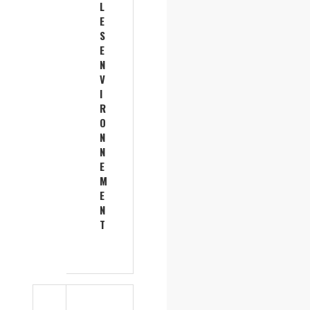
L
E
S
E
N
V
I
R
O
N
N
E
M
E
N
T