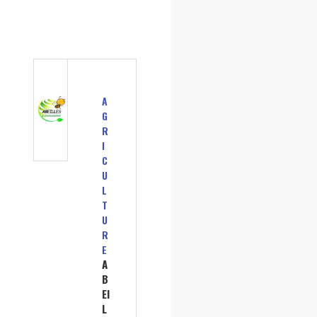
A
G
R
I
C
U
L
T
U
R
E
A
B
EI
L