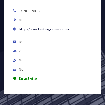
04 78 96 98 52
local_phone
NC
room
http://www.karting-loisirs.com
language
NC
email
2
people
NC
gavel
NC
cake
En activité
lens