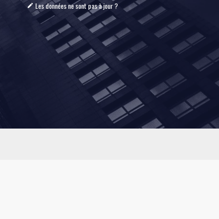
Les données ne sont pas à jour ?
mode_edit