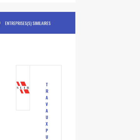
ENTREPRISES(S) SIMILAIRES
T
R
A
V
A
U
X
P
U