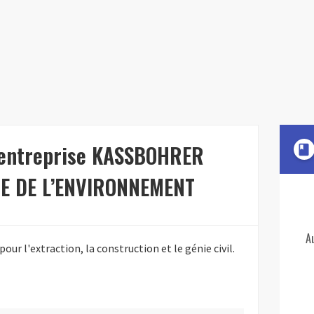
l'entreprise KASSBOHRER
book
CE DE L’ENVIRONNEMENT
A
r l'extraction, la construction et le génie civil.